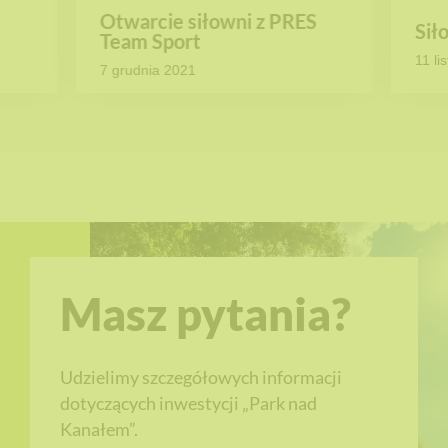
Otwarcie siłowni z PRES
Sił
Team Sport
11 li
7 grudnia 2021
Masz pytania?
Udzielimy szczegółowych informacji
dotyczących inwestycji „Park nad
Kanałem”.