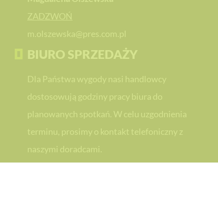
ZADZWOŃ
m.olszewska@pres.com.pl
BIURO SPRZEDAŻY
Dla Państwa wygody nasi handlowcy
dostosowują godziny pracy biura do
planowanych spotkań. W celu uzgodnienia
terminu, prosimy o kontakt telefoniczny z
naszymi doradcami.
PRES Grupa Deweloperska
PRES Grupa Deweloperska
PRES Team Sport