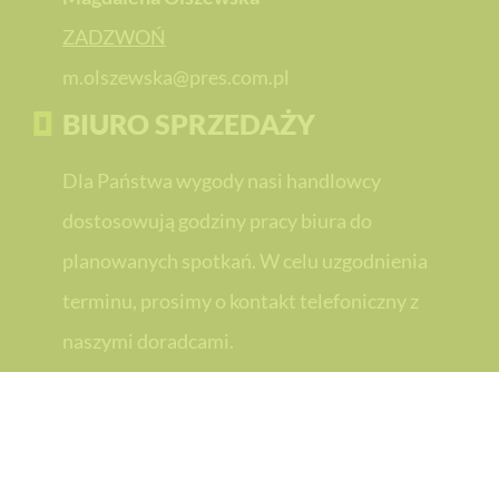
ZADZWOŃ
m.olszewska@pres.com.pl
BIURO SPRZEDAŻY
Dla Państwa wygody nasi handlowcy
dostosowują godziny pracy biura do
planowanych spotkań. W celu uzgodnienia
terminu, prosimy o kontakt telefoniczny z
naszymi doradcami.
PRES Grupa Deweloperska
PRES Grupa Deweloperska
PRES Team Sport