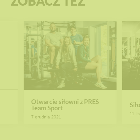
ZOBACZ TEŻ
Otwarcie siłowni z PRES
Sił
Team Sport
11 li
7 grudnia 2021