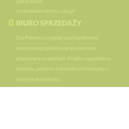
ZADZWOŃ
m.olszewska@pres.com.pl
BIURO SPRZEDAŻY
Dla Państwa wygody nasi handlowcy
dostosowują godziny pracy biura do
planowanych spotkań. W celu uzgodnienia
terminu, prosimy o kontakt telefoniczny z
naszymi doradcami.
PRES Grupa Deweloperska
PRES Grupa Deweloperska
PRES Team Sport
Copyright ©2019 PRES Deweloper Toruń. Wszelkie prawa zastrzeżone. Strona