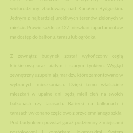
wielorodzinny zbudowany nad Kanałem Bydgoskim.
Jednym z najbardziej urokliwych terenów zielonych w
mieście. Prawie każde ze 127 mieszkań i apartamentów
ma dostęp do balkonu, tarasu lub ogródka.
Z zewnątrz budynek został wykończony cegłą
klinkierową oraz białym i szarym tynkiem. Wygląd
zewnętrzny uzupełniają markizy, które zamontowano w
wybranych mieszkaniach. Dzięki temu właściciele
mieszkań w upalne dni będą mieli cień na swoich
balkonach czy tarasach. Barierki na balkonach i
tarasach wykonano częściowo z przyciemnianego szkła.
Pod budynkiem powstał garaż podziemny z miejscami
postojowymi i komórkami lokatorskimi. System