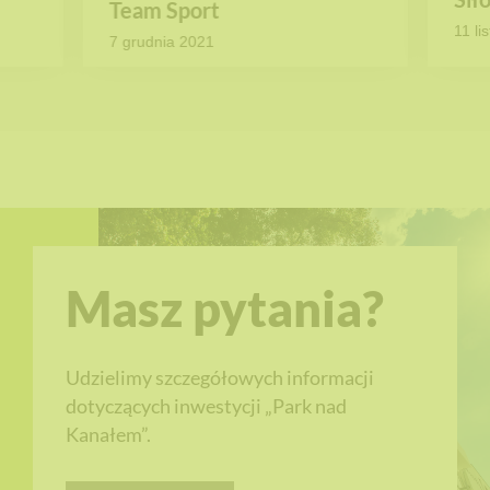
Team Sport
11 li
7 grudnia 2021
Masz pytania?
Udzielimy szczegółowych informacji
dotyczących inwestycji „Park nad
Kanałem”.